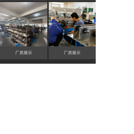
厂房展示
厂房展示
上一页
1
/
3
下一页
版权所有：
祥利包装机械有限公司
浙ICP备16048344号-2
本网站由阿里云提供云计算及安全服务
本网站支持
IPv6